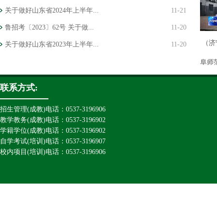
关于做好山东省2024年上半年...
11-21
鲁招考〔2023〕62号 关于做...
11-20
纪念曲阜师范学校办学120周年
120周年会讲
（济
关于做好山东省2023年上半年...
11-20
活动
阜师
联系方式:
招生管理(成教)电话：0537-3196906
教学教务(成教)电话：0537-3196902
学籍学位(成教)电话：0537-3196902
自学考试(培训)电话：0537-3196907
校内项目(培训)电话：0537-3196906