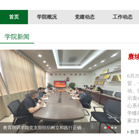
首页
学院概况
党建动态
工作动态
学院新闻
赓
6月
雷，
动。
示衷
心系
学楼
家文
教育培训学院党支部组织树立和践行正确...